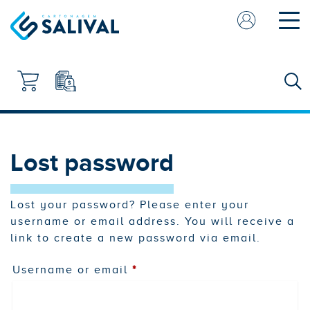
PRODUTOS
CAIXAS CANELADO
EMPRESA
CAIXAS RÍGIDAS
Lost password
CAIXAS ENVIO
SACOS DE COMPRAS
Lost your password? Please enter your
CAIXAS CARTOLINA
username or email address. You will receive a
EXPOSITORES
link to create a new password via email.
Required
Username or email
*