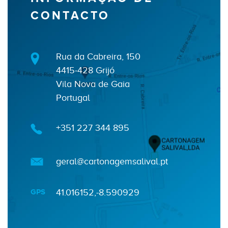
CONTACTO
Rua da Cabreira, 150
4415-428 Grijó
Vila Nova de Gaia
Portugal
+351 227 344 895
geral@cartonagemsalival.pt
GPS
41.016152,-8.590929