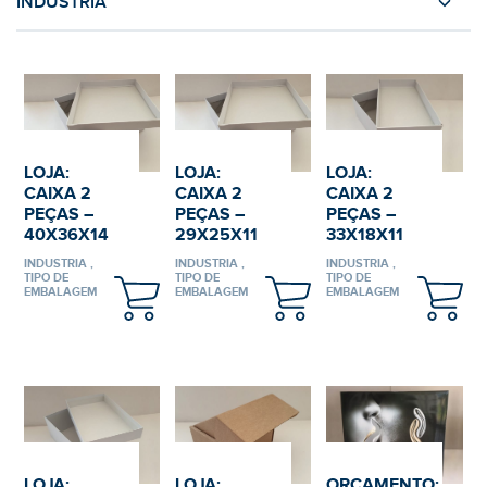
INDUSTRIA
Caixas Cartolina
Caixas Rígidas
Caixas Envio
Calçado
Sacos de Compras
Vinhos e Bebidas Alcoólicas
Expositores
Alimentar
Vestuário e Acessórios
LOJA:
LOJA:
LOJA:
CAIXA 2
CAIXA 2
CAIXA 2
Têxteis
PEÇAS –
PEÇAS –
PEÇAS –
Farmacêutica
40X36X14
29X25X11
33X18X11
Outras
INDUSTRIA ,
INDUSTRIA ,
INDUSTRIA ,
TIPO DE
TIPO DE
TIPO DE
EMBALAGEM
EMBALAGEM
EMBALAGEM
LOJA:
LOJA:
ORÇAMENTO: