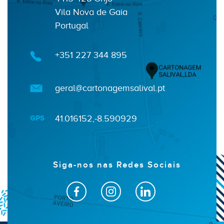
Vila Nova de Gaia
Portugal
+351 227 344 895
geral@cartonagemsalival.pt
GPS
41.016152,-8.590929
Siga-nos nas Redes Sociais