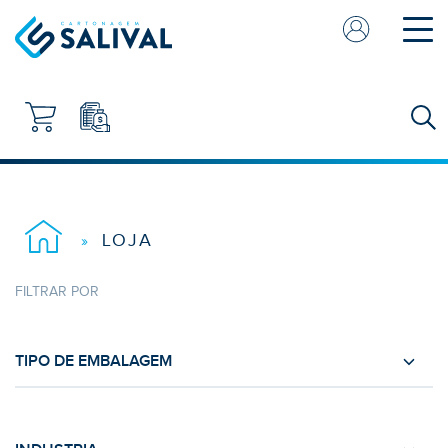
PRODUTOS
CAIXAS CANELADO
EMPRESA
CAIXAS RÍGIDAS
CAIXAS ENVIO
LOJA
»
SACOS DE COMPRAS
FILTRAR POR
CAIXAS CARTOLINA
EXPOSITORES
TIPO DE EMBALAGEM
Caixas Canelado